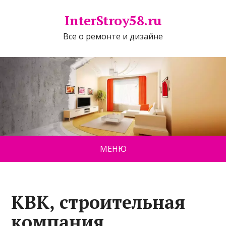
InterStroy58.ru
Все о ремонте и дизайне
МЕНЮ
КВК, строительная
компания