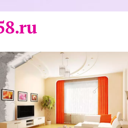
58.ru