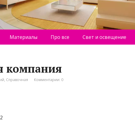
Материалы
Про все
Свет и освещение
ая компания
ний
,
Справочная
Комментарии: 0
т2