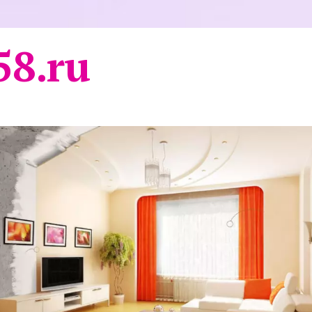
58.ru