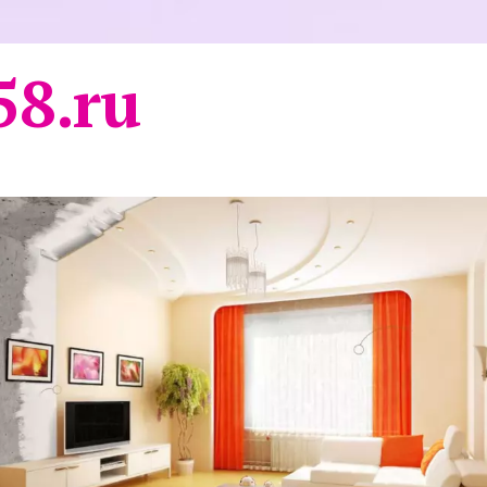
58.ru