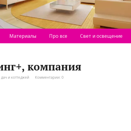
Материалы
Про все
Свет и освещение
инг+, компания
 дач и коттеджей
Комментарии: 0