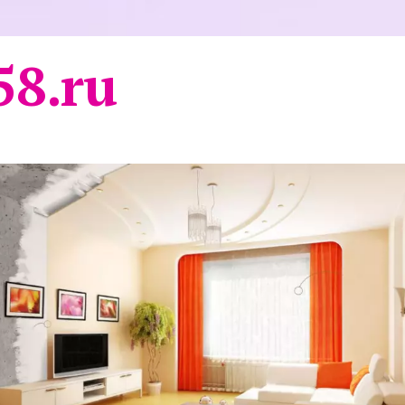
58.ru