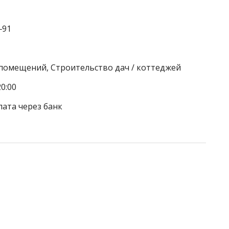
‒91
 помещений, Строительство дач / коттеджей
0:00
лата через банк