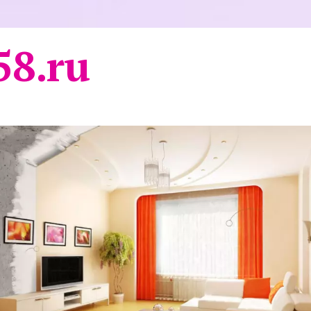
58.ru