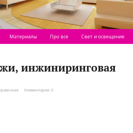
Материалы
Про все
Свет и освещение
джи, инжиниринговая
правочная
Комментарии: 0