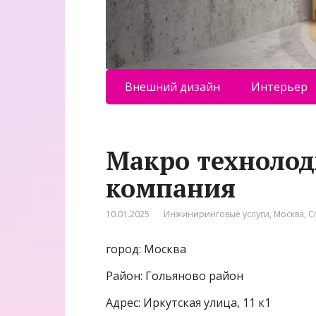
Внешний дизайн
Интерьер
Макро техноло
компания
10.01.2025
Инжиниринговые услуги
,
Москва
,
С
город: Москва
Район: Гольяново район
Адрес: Иркутская улица, 11 к1