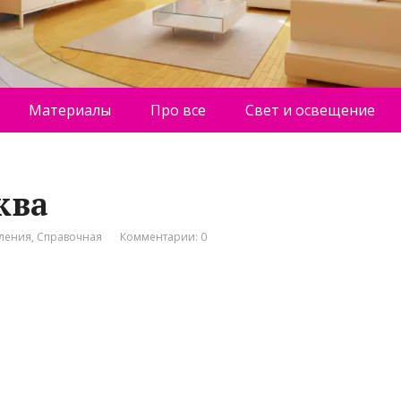
Материалы
Про все
Свет и освещение
ква
пления
,
Справочная
Комментарии: 0