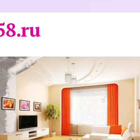
58.ru