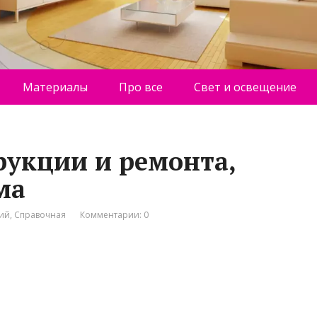
Материалы
Про все
Свет и освещение
рукции и ремонта,
ма
ний
,
Справочная
Комментарии: 0