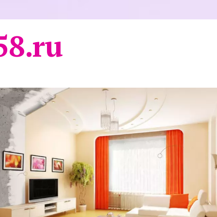
58.ru