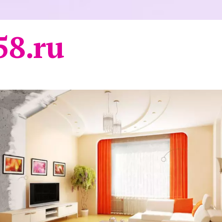
58.ru