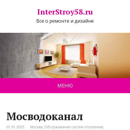
InterStroy58.ru
Все о ремонте и дизайне
МЕНЮ
Мосводоканал
01.01.2025
Москва
,
Обслуживание систем отопления
,