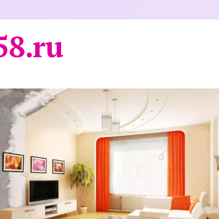
58.ru