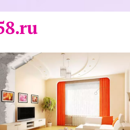
58.ru