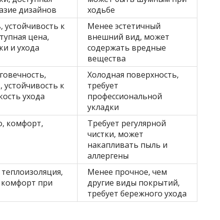
азие дизайнов
ходьбе
, устойчивость к
Менее эстетичный
тупная цена,
внешний вид, может
ки и ухода
содержать вредные
вещества
говечность,
Холодная поверхность,
, устойчивость к
требует
кость ухода
профессиональной
укладки
о, комфорт,
Требует регулярной
чистки, может
накапливать пыль и
аллергены
 теплоизоляция,
Менее прочное, чем
 комфорт при
другие виды покрытий,
требует бережного ухода