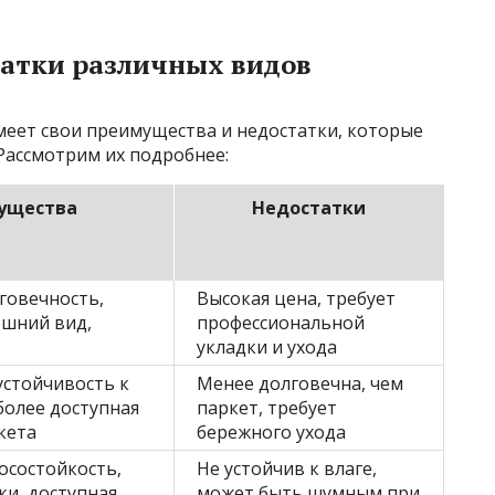
атки различных видов
еет свои преимущества и недостатки, которые
Рассмотрим их подробнее:
ущества
Недостатки
говечность,
Высокая цена, требует
ешний вид,
профессиональной
укладки и ухода
устойчивость к
Менее долговечна, чем
более доступная
паркет, требует
кета
бережного ухода
осостойкость,
Не устойчив к влаге,
ки, доступная
может быть шумным при