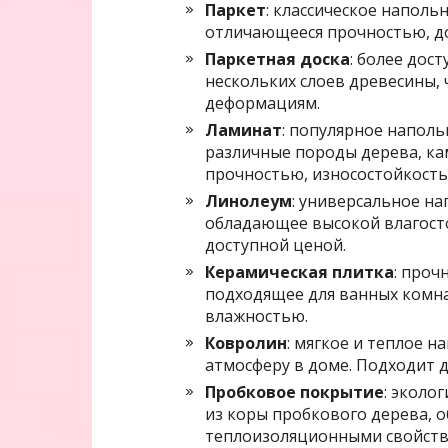
Паркет
: классическое наполь
отличающееся прочностью, д
Паркетная доска
: более дос
нескольких слоев древесины, 
деформациям.
Ламинат
: популярное напол
различные породы дерева, ка
прочностью, износостойкость
Линолеум
: универсальное н
обладающее высокой влагост
доступной ценой.
Керамическая плитка
: проч
подходящее для ванных комна
влажностью.
Ковролин
: мягкое и теплое 
атмосферу в доме. Подходит д
Пробковое покрытие
: эколо
из коры пробкового дерева, 
теплоизоляционными свойств