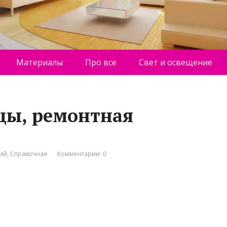
Материалы
Про все
Свет и освещение
цы, ремонтная
ний
,
Справочная
Комментарии: 0