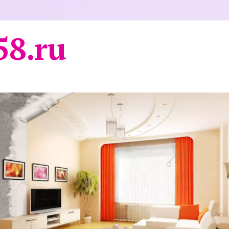
58.ru