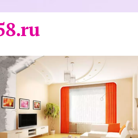
58.ru