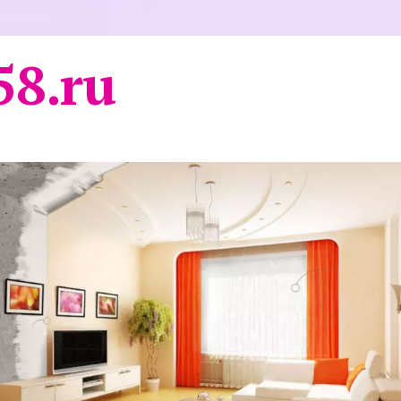
58.ru