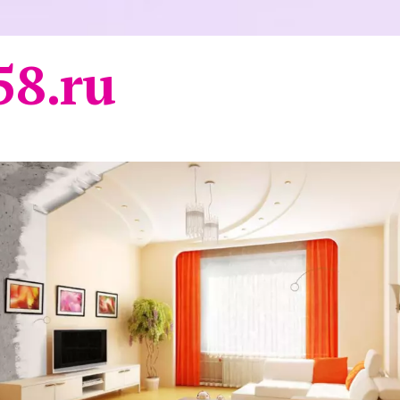
58.ru