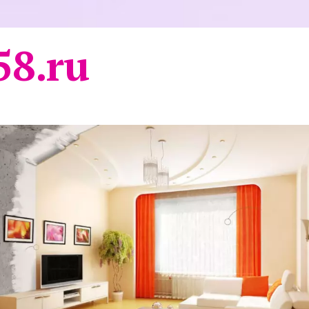
58.ru