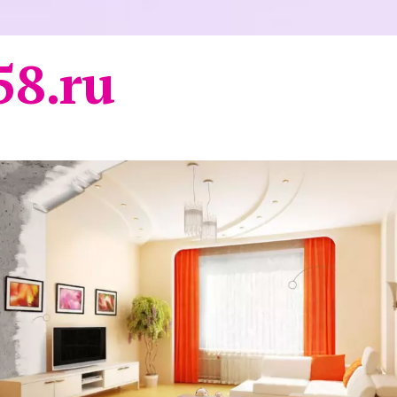
58.ru