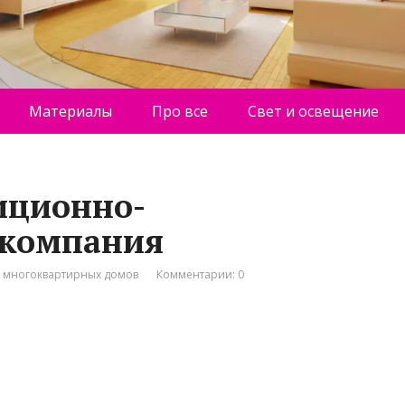
Материалы
Про все
Свет и освещение
иционно-
 компания
о многоквартирных домов
Комментарии: 0