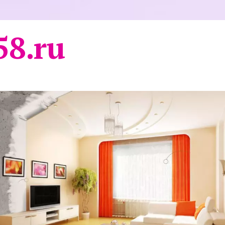
58.ru