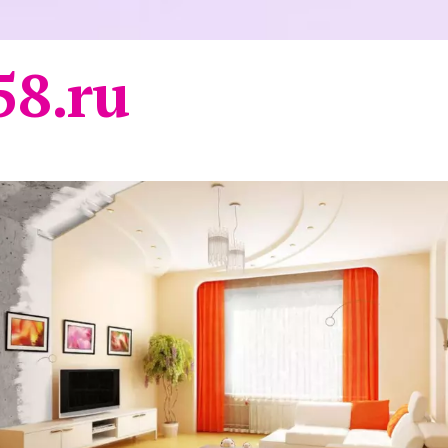
58.ru