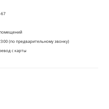
‒67
а помещений
23:00 (по предварительному звонку)
ревод с карты