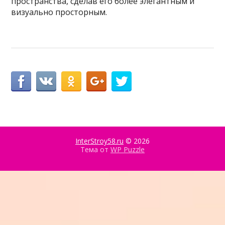
пространства, сделав его более элегантным и
визуально просторным.
InterStroy58.ru
© 2026
Тема от
WP Puzzle