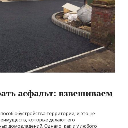
ать асфальт: взвешиваем
пособ обустройства территории, и это не
реимуществ, которые делают его
ых домовладений. Однако, как и у любого