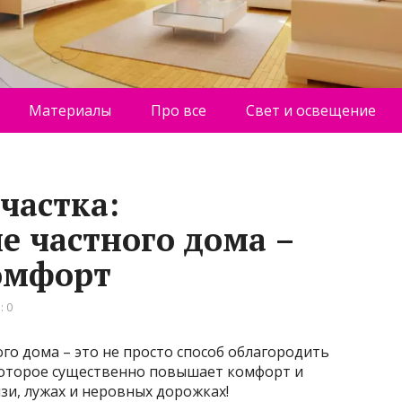
Материалы
Про все
Свет и освещение
частка:
е частного дома –
омфорт
: 0
о дома – это не просто способ облагородить
 которое существенно повышает комфорт и
зи, лужах и неровных дорожках!