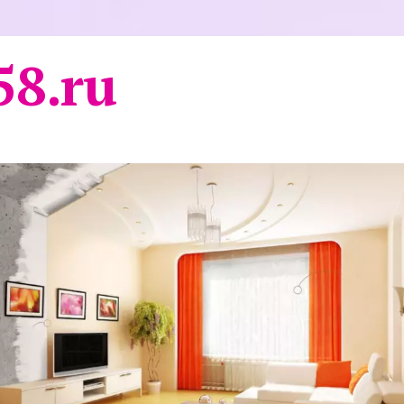
58.ru