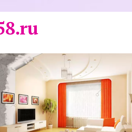
58.ru