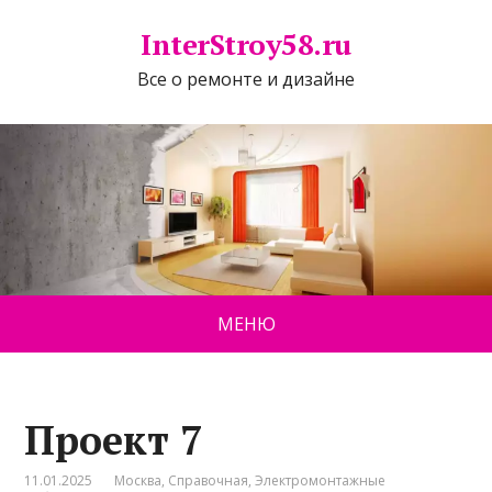
InterStroy58.ru
Все о ремонте и дизайне
МЕНЮ
Проект 7
11.01.2025
Москва
,
Справочная
,
Электромонтажные