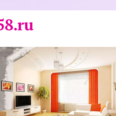
58.ru