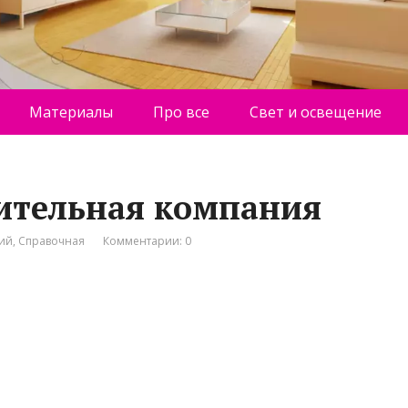
Материалы
Про все
Свет и освещение
оительная компания
ний
,
Справочная
Комментарии: 0