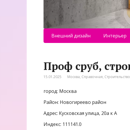
Внешний дизайн
Интерьер
Проф cруб, стр
15.01.2025
Москва
,
Справочная
,
Строительство
город: Москва
Район: Новогиреево район
Адрес: Кусковская улица, 20а к А
Индекс: 111141.0