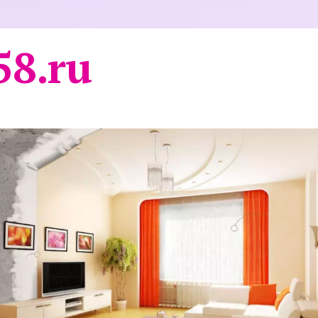
58.ru