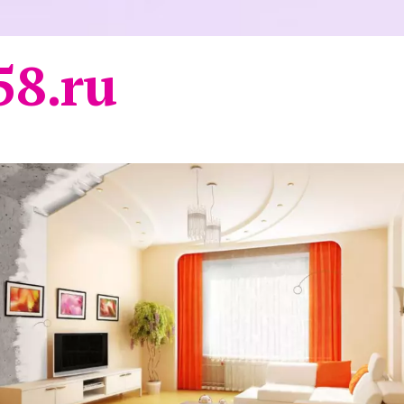
58.ru