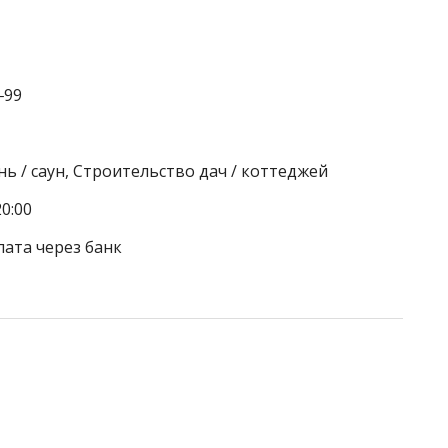
‒99
ь / саун, Строительство дач / коттеджей
0:00
лата через банк