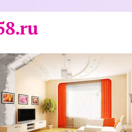
58.ru