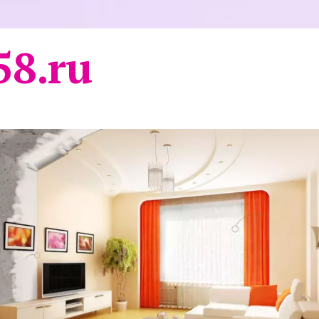
58.ru