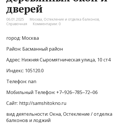
дверей
06.01.2025
Москва
,
Остекление и отделка балконов
,
Справочная
Комментарии: 0
город: Москва
Район: Басманный район
Адрес: Нижняя Сыромятническая улица, 10 ст4
Индекс: 105120.0
Телефон: nan
Мобильный Телефон: +7‒926‒785‒72‒06
Сайт: http://samshitokno.ru
вид деятельности: Окна, Остекление / отделка
балконов и лоджий