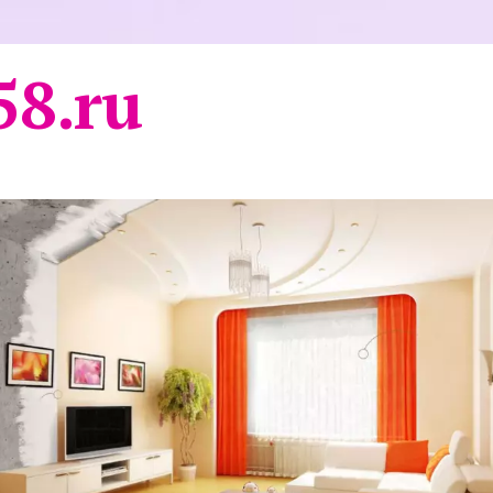
58.ru