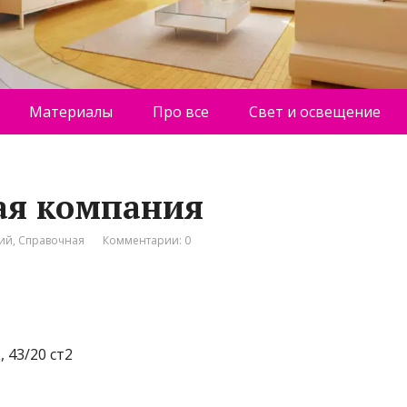
Материалы
Про все
Свет и освещение
ная компания
ний
,
Справочная
Комментарии: 0
 43/20 ст2