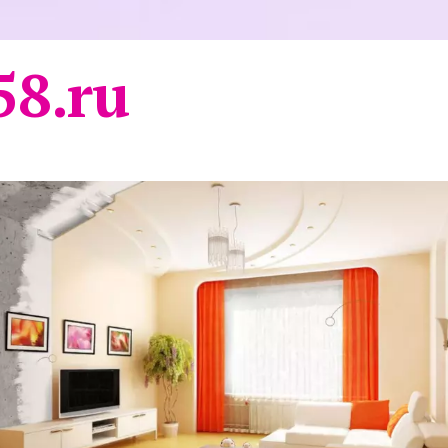
58.ru