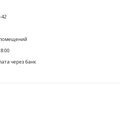
‒42
а помещений
8:00
лата через банк