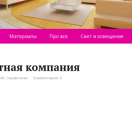
Материалы
Про все
Свет и освещение
тная компания
ний
,
Справочная
Комментарии: 0