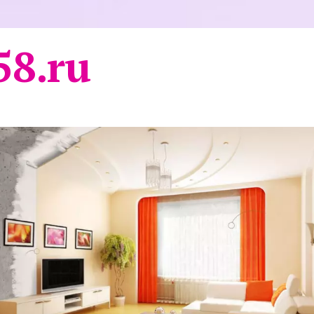
58.ru