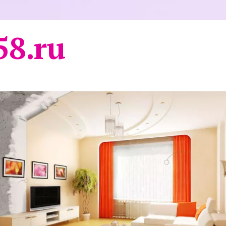
58.ru