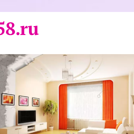
58.ru