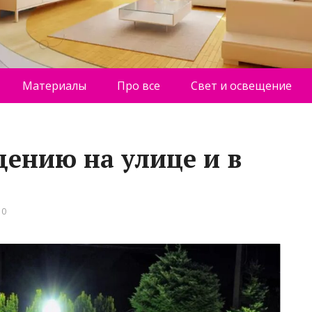
Материалы
Про все
Свет и освещение
щению на улице и в
 0