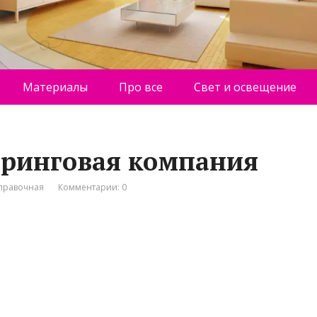
Материалы
Про все
Свет и освещение
иринговая компания
правочная
Комментарии: 0