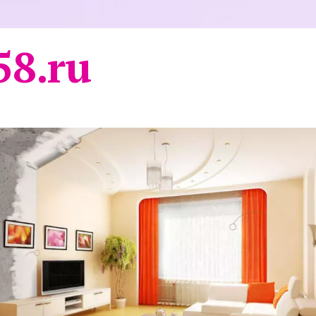
58.ru