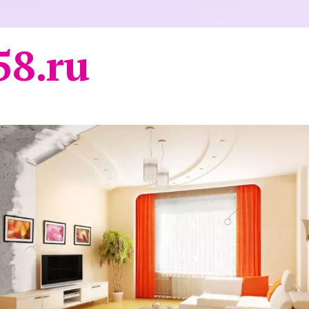
58.ru