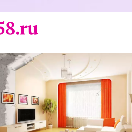
58.ru