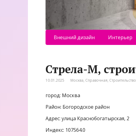
Внешний дизайн
Интерьер
Стрела-М, стро
10.01.2025
Москва
,
Справочная
,
Строительство
город: Москва
Район: Богородское район
Адрес: улица Краснобогатырская, 2
Индекс: 107564.0