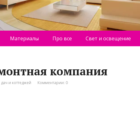
Материалы
Про все
Свет и освещение
емонтная компания
 дач и коттеджей
Комментарии: 0