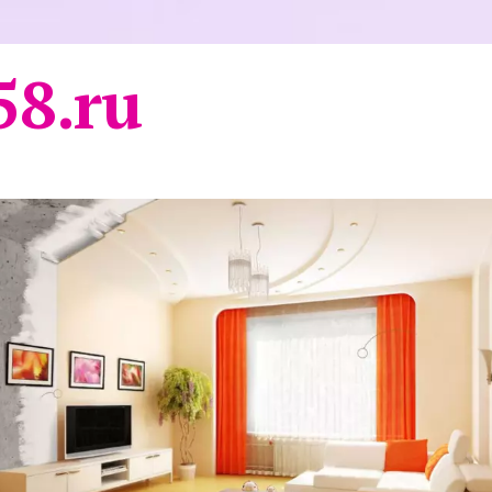
58.ru