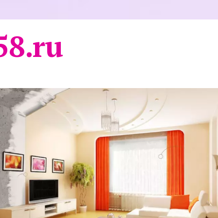
58.ru