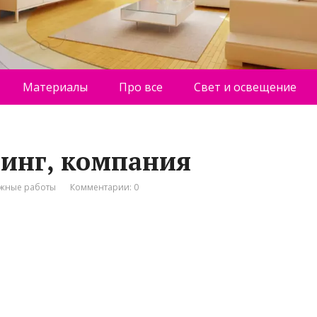
Материалы
Про все
Свет и освещение
инг, компания
жные работы
Комментарии: 0