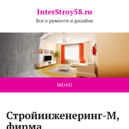
InterStroy58.ru
Все о ремонте и дизайне
МЕНЮ
Стройинженеринг-М,
фирма