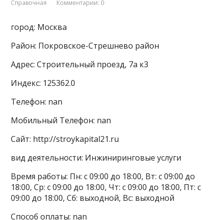
Справочная
Комментарии: 0
город: Москва
Район: Покровское-Стрешнево район
Адрес: Строительный проезд, 7а к3
Индекс: 125362.0
Телефон: nan
Мобильный Телефон: nan
Сайт: http://stroykapital21.ru
вид деятельности: Инжиниринговые услуги
Время работы: Пн: с 09:00 до 18:00, Вт: с 09:00 до
18:00, Ср: с 09:00 до 18:00, Чт: с 09:00 до 18:00, Пт: с
09:00 до 18:00, Сб: выходной, Вс: выходной
Способ оплаты: nan