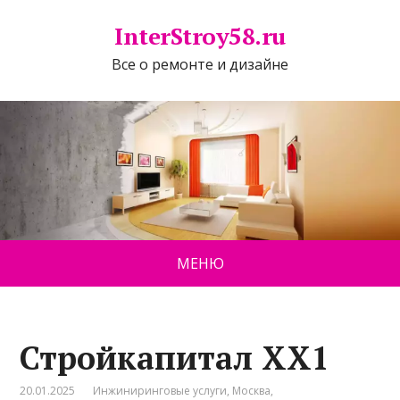
InterStroy58.ru
Все о ремонте и дизайне
МЕНЮ
Стройкапитал XX1
20.01.2025
Инжиниринговые услуги
,
Москва
,