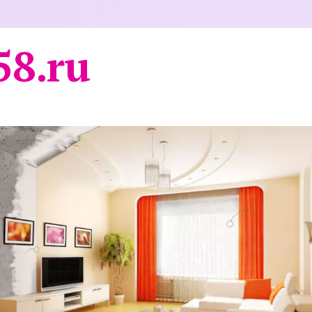
58.ru