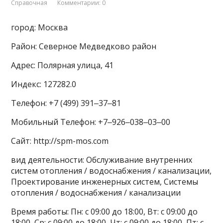
Справочная
Комментарии: 0
город: Москва
Район: Северное Медведково район
Адрес: Полярная улица, 41
Индекс: 127282.0
Телефон: +7 (499) 391‒37‒81
Мобильный Телефон: +7‒926‒038‒03‒00
Сайт: http://spm-mos.com
вид деятельности: Обслуживание внутренних
систем отопления / водоснабжения / канализации,
Проектирование инженерных систем, Системы
отопления / водоснабжения / канализации
Время работы: Пн: с 09:00 до 18:00, Вт: с 09:00 до
18:00, Ср: с 09:00 до 18:00, Чт: с 09:00 до 18:00, Пт: с