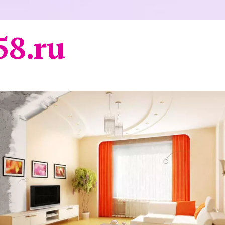
58.ru