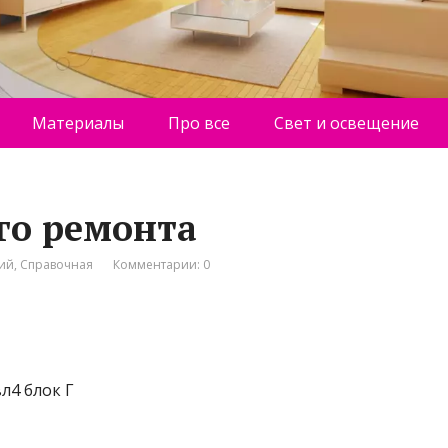
Материалы
Про все
Свет и освещение
го ремонта
ний
,
Справочная
Комментарии: 0
л4 блок Г