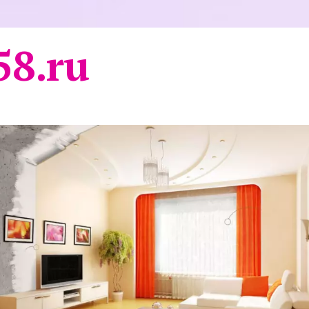
58.ru