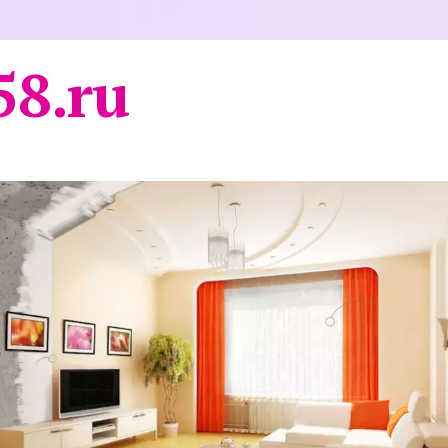
58.ru