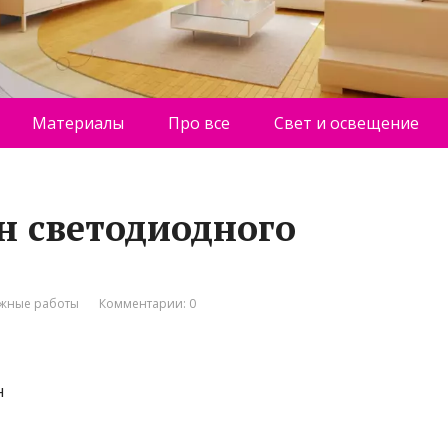
Материалы
Про все
Свет и освещение
н светодиодного
жные работы
Комментарии: 0
н