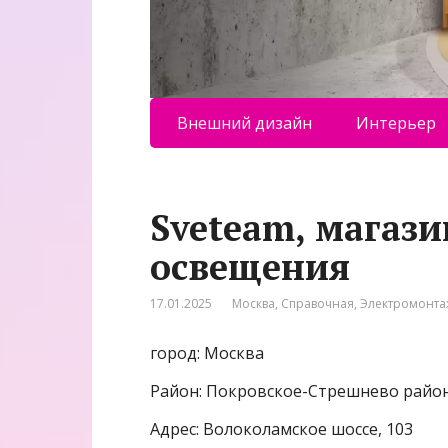
Внешний дизайн
Интерьер
Sveteam, магази
освещения
17.01.2025
Москва
,
Справочная
,
Электромонта
город: Москва
Район: Покровское-Стрешнево райо
Адрес: Волоколамское шоссе, 103