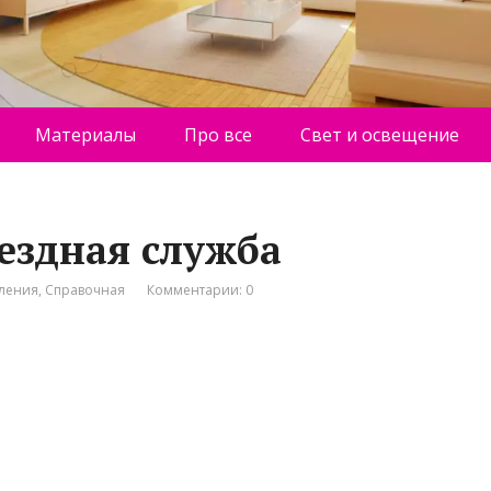
Материалы
Про все
Свет и освещение
ездная служба
пления
,
Справочная
Комментарии: 0