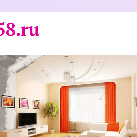
58.ru