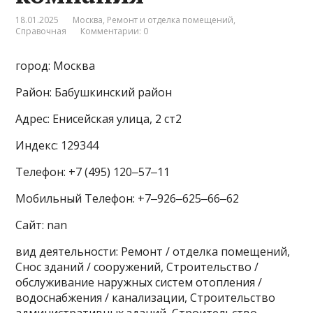
18.01.2025
Москва
,
Ремонт и отделка помещений
,
Справочная
Комментарии: 0
город: Москва
Район: Бабушкинский район
Адрес: Енисейская улица, 2 ст2
Индекс: 129344
Телефон: +7 (495) 120‒57‒11
Мобильный Телефон: +7‒926‒625‒66‒62
Сайт: nan
вид деятельности: Ремонт / отделка помещений,
Снос зданий / сооружений, Строительство /
обслуживание наружных систем отопления /
водоснабжения / канализации, Строительство