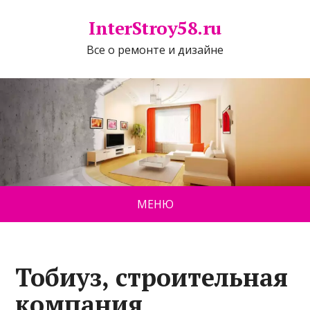
InterStroy58.ru
Все о ремонте и дизайне
МЕНЮ
Тобиуз, строительная
компания