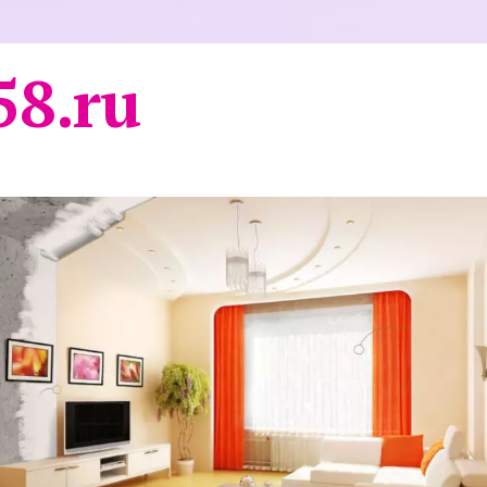
58.ru